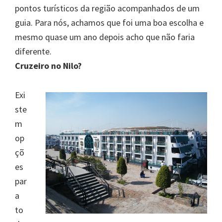
pontos turísticos da região acompanhados de um
guia. Para nós, achamos que foi uma boa escolha e
mesmo quase um ano depois acho que não faria
diferente.
Cruzeiro no Nilo?
Exi
ste
m
op
çõ
es
par
a
to