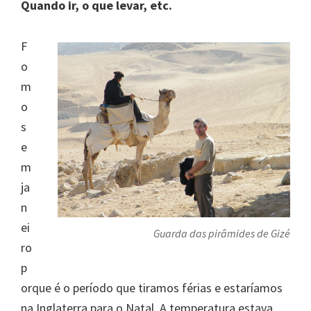
Quando ir, o que levar, etc.
F
o
m
o
s
e
m
ja
n
ei
Guarda das pirâmides de Gizé
ro
p
orque é o período que tiramos férias e estaríamos
na Inglaterra para o Natal. A temperatura estava