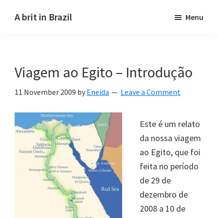
Skip
Skip
A brit in Brazil
Menu
to
to
main
primary
content
sidebar
Viagem ao Egito – Introdução
11 November 2009
by
Eneida
Leave a Comment
Este é um relato
da nossa viagem
ao Egito, que foi
feita no período
de 29 de
dezembro de
2008 a 10 de